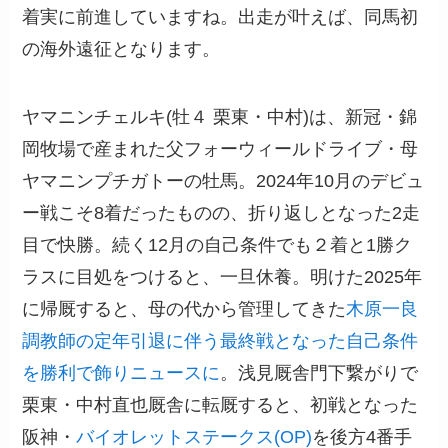
着実に前進していますね。出走が叶えば、同馬初
の海外遠征となります。
ヤマニンチェルキ(牡４ 栗東・中村)は、新冠・錦
岡牧場で産まれた父フォーウィールドライブ・母
ヤマニンプチガトーの牡馬。2024年10月のデビュ
ー戦こそ8着だったものの、折り返しとなった2走
目で快勝。続く12月の自己条件でも２着と1勝ク
ラスに目処をつけると、一旦休養。明けた2025年
に帰厩すると、母の代から管理してきた
木原一良
調教師の定年引退に伴う最終戦となった自己条件
を勝利で飾りニュースに
。浅見厩舎門下繋がりで
栗東・中村直也厩舎に転厩すると、初戦となった
阪神・
バイオレットステークス(OP)
を後方4番手