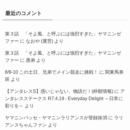
最近のコメント
第３話 「そよ風、と呼ぶには強烈すぎた」ヤマニンゼ
ファー
に
なおや (運営)
より
第３話 「そよ風、と呼ぶには強烈すぎた」ヤマニンゼ
ファー
に
愚弟
より
8/9-10 この土日、兄弟でメイン競走に挑戦！
に
関東馬券
班
より
【アンタレスS】惑いじゃない、物語だ！(枠順情報)
に
ア
ンタレスステークス R7.4.19 - Everyday Delight ～日常に
彩りを～
より
ヤマニンパッセ・ヤマニンラリアンスが登録抹消
に
ラリ
アンスちゃんファン
より