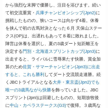
から強烈な末脚で優勝し、注目を浴びます。続い
て初交流重賞・
兵庫チャンピオンシップ(Jpn2)
に
挑戦したものの、狭いコースは向かず4着。休養
を挟んで初の古馬対決となった６月 天保山ステー
クス(OP)は、出遅れもあって８着に敗れました。
陣営は休養を選択し、夏の3歳ダート短距離王を
決定する
門別・北海道スプリントカップ(Jpn3)
に
出走すると、ライバルに雪辱果たす快勝。賞金加
算のため
佐賀・サマーチャンピオン(Jpn3)に出走
すると、これも勝利
してダート交流競走連勝。続
くJBCトライアルとなる
大井・東京盃(Jpn2)でも
唯一の3歳馬ながら快勝
を飾っていました。JBC
スプリント(JpnI)は回避したものの、短期放牧後
に
中山・カペラステークス(G3)
で復帰。３歳馬な