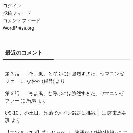
ログイン
投稿フィード
コメントフィード
WordPress.org
最近のコメント
第３話 「そよ風、と呼ぶには強烈すぎた」ヤマニンゼ
ファー
に
なおや (運営)
より
第３話 「そよ風、と呼ぶには強烈すぎた」ヤマニンゼ
ファー
に
愚弟
より
8/9-10 この土日、兄弟でメイン競走に挑戦！
に
関東馬券
班
より
【アンタレスS】惑いじゃない、物語だ！(枠順情報)
に
ア