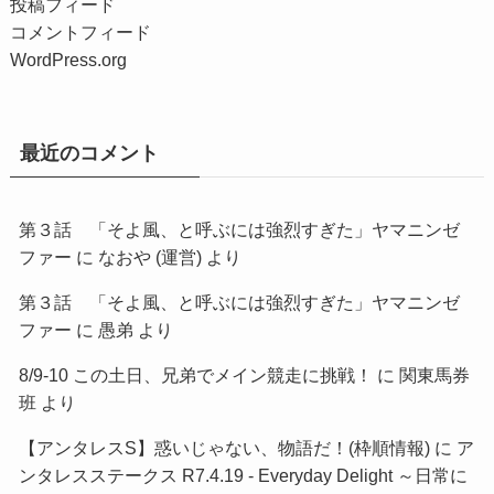
投稿フィード
コメントフィード
WordPress.org
最近のコメント
第３話 「そよ風、と呼ぶには強烈すぎた」ヤマニンゼ
ファー
に
なおや (運営)
より
第３話 「そよ風、と呼ぶには強烈すぎた」ヤマニンゼ
ファー
に
愚弟
より
8/9-10 この土日、兄弟でメイン競走に挑戦！
に
関東馬券
班
より
【アンタレスS】惑いじゃない、物語だ！(枠順情報)
に
ア
ンタレスステークス R7.4.19 - Everyday Delight ～日常に