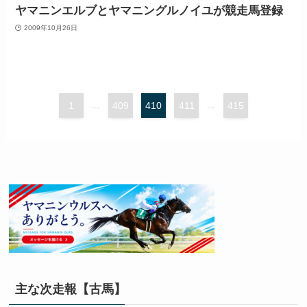
ヤマニンエルブとヤマニングルノイユが競走馬登録
2009年10月26日
1
...
409
410
411
...
415
主な次走報【古馬】