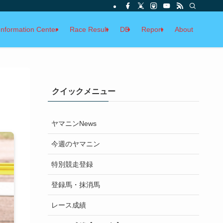
Information Center
Race Result
DB
Report
About
クイックメニュー
ヤマニンNews
今週のヤマニン
特別競走登録
登録馬・抹消馬
レース成績