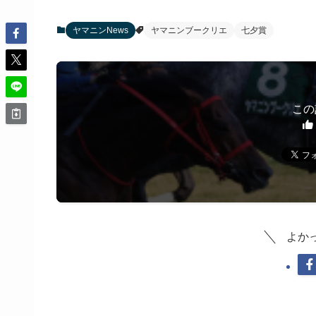
ヤマニンNews
ヤマニンブークリエ
七夕賞
この
よか