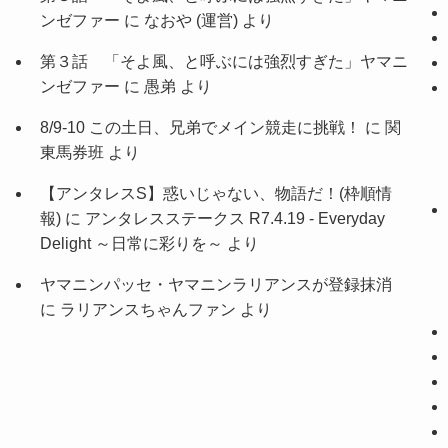
ンゼファー
に
なおや (運営)
より
第３話 「そよ風、と呼ぶには強烈すぎた」ヤマニ
ンゼファー
に
愚弟
より
8/9-10 この土日、兄弟でメイン競走に挑戦！
に
関
東馬券班
より
【アンタレスS】惑いじゃない、物語だ！(枠順情
報)
に
アンタレスステークス R7.4.19 - Everyday
Delight ～日常に彩りを～
より
ヤマニンパッセ・ヤマニンラリアンスが登録抹消
に
ラリアンスちゃんファン
より