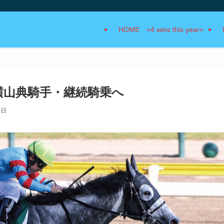
HOME =4 wins this year=
横山典騎手・継続騎乗へ
1日