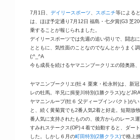
7月1日、
デイリースポーツ
、
スポニチ
等による
は、ほぼ予定通り7月12日 福島・七夕賞(G3 
乗することが報じられました。
デイリースポーツでは先週の追い切りで、闘志に
とともに、気性面のことなのでなんとかうまく調
(;^_^A
今も成長を続けるヤマニンブークリエの陸奥路、
ヤマニンブークリエ(牡４ 栗東・松永幹)は、
レの牡馬。半兄に揖斐川特別(1勝クラス)などJR
ヤマニンループ(牡６ 父ディープインパクト)がい
と、続く黄菊賞でも2番人気2着と好走。短期放
番人気に支持されたものの、後方からのレース運
すみれステークス(OP)４着で始動すると、ダー
した。しかし６月の
町田特別(2勝クラス)
で格上