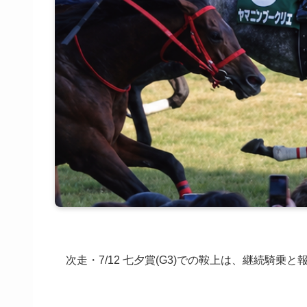
次走・7/12 七夕賞(G3)での鞍上は、継続騎乗