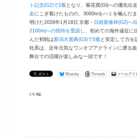
ト記念(G2)で2着
となり、菊花賞(GI)への優先
走
にこぎ着けたものの、3000mをハミを噛んだ
明けた2026年1月18日 京都・
日経新春杯(G2)へ
2100m)への招待を受諾し
、初めての海外遠征に
んだ初戦は
新潟大賞典(G3)で5着
と安定して力を
牝系は、近年元気なワンオブアクラインに遡る血
舞台での活躍が楽しみな一頭です！
Bluesky
Threads
メールアド
いいね: