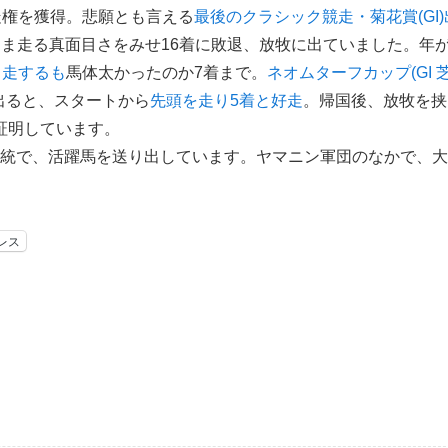
出走権を獲得。悲願とも言える
最後のクラシック競走・菊花賞(GI)
まま走る真面目さをみせ16着に敗退、放牧に出ていました。年
出走するも
馬体太かったのか7着まで。
ネオムターフカップ(GI 
出ると、スタートから
先頭を走り5着と好走
。帰国後、放牧を挟
証明しています。
統で、活躍馬を送り出しています。ヤマニン軍団のなかで、大
レス