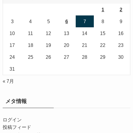
1
2
3
4
5
6
7
8
9
10
11
12
13
14
15
16
17
18
19
20
21
22
23
24
25
26
27
28
29
30
31
« 7月
メタ情報
ログイン
投稿フィード