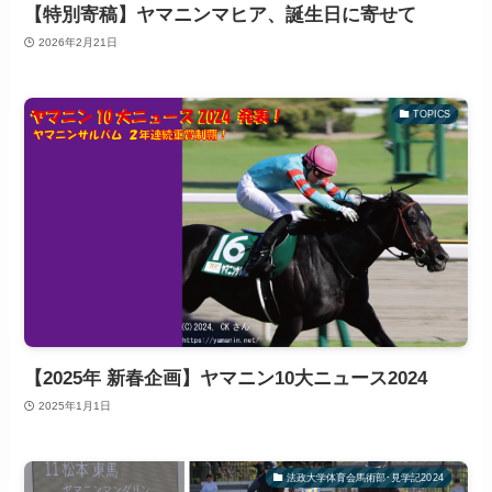
【特別寄稿】ヤマニンマヒア、誕生日に寄せて
2026年2月21日
TOPICS
【2025年 新春企画】ヤマニン10大ニュース2024
2025年1月1日
法政大学体育会馬術部･見学記2024