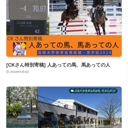
[CKさん特別寄稿] 人あっての馬、馬あっての人
2024年5月3日
法政大学体育会馬術部･見学記2024