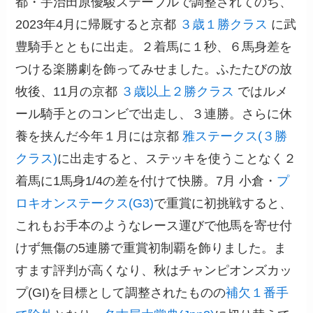
都・宇治田原優駿ステーブルで調整されてのち、
2023年4月に帰厩すると京都
３歳１勝クラス
に武
豊騎手とともに出走。２着馬に１秒、６馬身差を
つける楽勝劇を飾ってみせました。ふたたびの放
牧後、11月の京都
３歳以上２勝クラス
ではルメ
ール騎手とのコンビで出走し、３連勝。さらに休
養を挟んだ今年１月には京都
雅ステークス(３勝
クラス)
に出走すると、ステッキを使うことなく２
着馬に1馬身1/4の差を付けて快勝。7月 小倉・
プ
ロキオンステークス(G3)
で重賞に初挑戦すると、
これもお手本のようなレース運びで他馬を寄せ付
けず無傷の5連勝で重賞初制覇を飾りました。ま
すます評判が高くなり、秋はチャンピオンズカッ
プ(GI)を目標として調整されたものの
補欠１番手