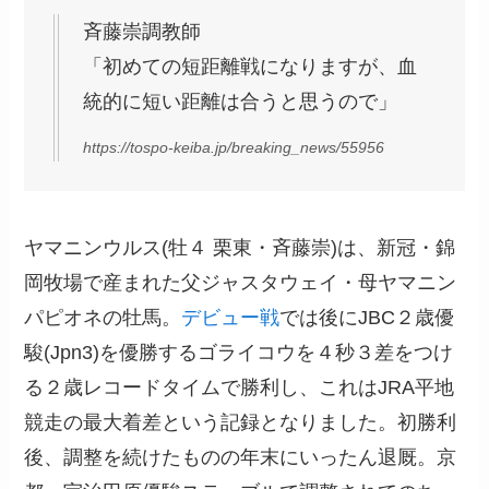
斉藤崇調教師
「初めての短距離戦になりますが、血
統的に短い距離は合うと思うので」
https://tospo-keiba.jp/breaking_news/55956
ヤマニンウルス(牡４ 栗東・斉藤崇)は、新冠・錦
岡牧場で産まれた父ジャスタウェイ・母ヤマニン
パピオネの牡馬。
デビュー戦
では後にJBC２歳優
駿(Jpn3)を優勝するゴライコウを４秒３差をつけ
る２歳レコードタイムで勝利し、これはJRA平地
競走の最大着差という記録となりました。初勝利
後、調整を続けたものの年末にいったん退厩。京