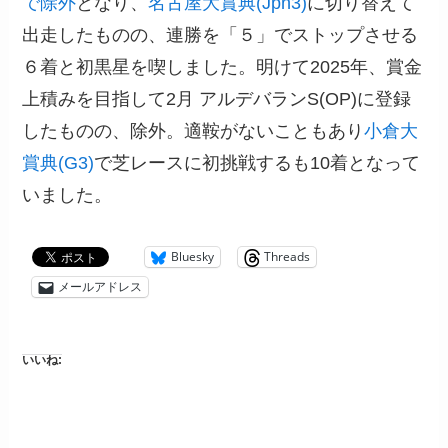
で除外
となり、
名古屋大賞典(Jpn3)
に切り替えて
出走したものの、連勝を「５」でストップさせる
６着と初黒星を喫しました。明けて2025年、賞金
上積みを目指して2月 アルデバランS(OP)に登録
したものの、除外。適鞍がないこともあり
小倉大
賞典(G3)
で芝レースに初挑戦するも10着となって
いました。
Bluesky
Threads
メールアドレス
いいね: