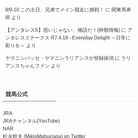
8/9-10 この土日、兄弟でメイン競走に挑戦！
に
関東馬券
班
より
【アンタレスS】惑いじゃない、物語だ！(枠順情報)
に
ア
ンタレスステークス R7.4.19 - Everyday Delight ～日常に
彩りを～
より
ヤマニンパッセ・ヤマニンラリアンスが登録抹消
に
ラリ
アンスちゃんファン
より
競馬公式
JRA
JRAチャンネル(YouTube)
NAR
松永幹夫 (MikioMatsunaga) on Twitter