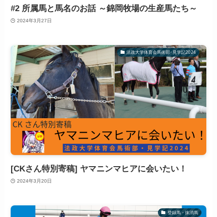
#2 所属馬と馬名のお話 ～錦岡牧場の生産馬たち～
2024年3月27日
法政大学体育会馬術部･見学記2024
[CKさん特別寄稿] ヤマニンマヒアに会いたい！
2024年3月20日
登録馬・抹消馬