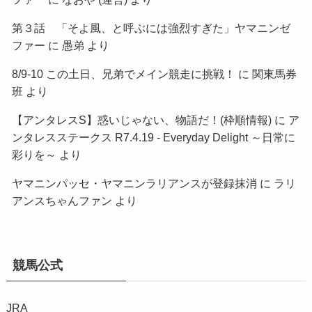
第３話 「そよ風、と呼ぶには強烈すぎた」ヤマニンゼ
ファー
に
愚弟
より
8/9-10 この土日、兄弟でメイン競走に挑戦！
に
関東馬券
班
より
【アンタレスS】惑いじゃない、物語だ！(枠順情報)
に
ア
ンタレスステークス R7.4.19 - Everyday Delight ～日常に
彩りを～
より
ヤマニンパッセ・ヤマニンラリアンスが登録抹消
に
ラリ
アンスちゃんファン
より
競馬公式
JRA